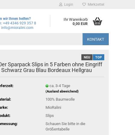
Login
Merkzettel
 wir Ihnen helfen?
Ihr Warenkorb
n: +49 4346 929 357 8
0,00 EUR
: info@mioralini.com
KONTAKT
NEU
TOP
0er Sparpack Slips in 5 Farben ohne Eingriff
n Schwarz Grau Blau Bordeaux Hellgrau
eferzeit:
ca. 3-4 Tage
(Ausland abweichend)
terial:
100% Baumwolle
rke:
MioRalini
odukt:
Slips
bmessung:
Schauen Sie bitte in die
Größentabelle