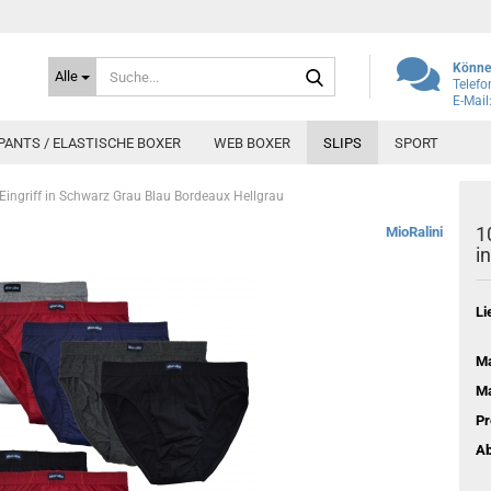
Suche...
Können
Alle
Telefo
E-Mail
PANTS / ELASTISCHE BOXER
WEB BOXER
SLIPS
SPORT
Eingriff in Schwarz Grau Blau Bordeaux Hellgrau
1
MioRalini
i
Li
Ma
Ma
Pr
A