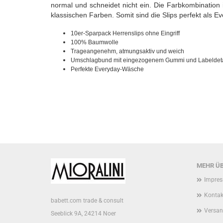
normal und schneidet nicht ein. Die Farbkombination i
klassischen Farben. Somit sind die Slips perfekt als 
10er-Sparpack Herrenslips ohne Eingriff
100% Baumwolle
Trageangenehm, atmungsaktiv und weich
Umschlagbund mit eingezogenem Gummi und Labeldeta
Perfekte Everyday-Wäsche
MEHR ÜB
Impre
Kontak
babett.com trade & consult
Versan
Seeblick 9A, 24214 Noer