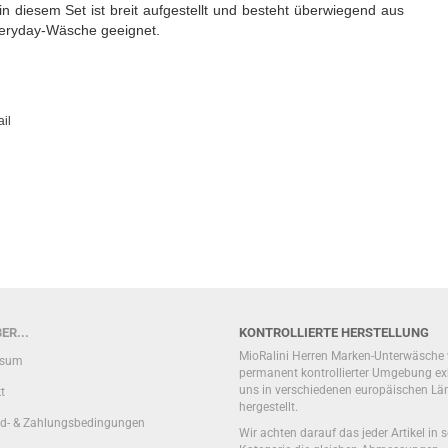
n diesem Set ist breit aufgestellt und besteht überwiegend aus
Everyday-Wäsche geeignet.
il
ER...
KONTROLLIERTE HERSTELLUNG
MioRalini Herren Marken-Unterwäsche 
ssum
permanent kontrollierter Umgebung exk
uns in verschiedenen europäischen Lä
t
hergestellt.
d- & Zahlungsbedingungen
Wir achten darauf das jeder Artikel in s