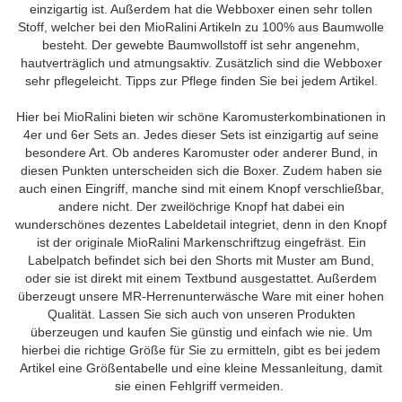
einzigartig ist. Außerdem hat die Webboxer einen sehr tollen
Stoff, welcher bei den MioRalini Artikeln zu 100% aus Baumwolle
besteht. Der gewebte Baumwollstoff ist sehr angenehm,
hautverträglich und atmungsaktiv. Zusätzlich sind die Webboxer
sehr pflegeleicht. Tipps zur Pflege finden Sie bei jedem Artikel.
Hier bei MioRalini bieten wir schöne Karomusterkombinationen in
4er und 6er Sets an. Jedes dieser Sets ist einzigartig auf seine
besondere Art. Ob anderes Karomuster oder anderer Bund, in
diesen Punkten unterscheiden sich die Boxer. Zudem haben sie
auch einen Eingriff, manche sind mit einem Knopf verschließbar,
andere nicht. Der zweilöchrige Knopf hat dabei ein
wunderschönes dezentes Labeldetail integriet, denn in den Knopf
ist der originale MioRalini Markenschriftzug eingefräst. Ein
Labelpatch befindet sich bei den Shorts mit Muster am Bund,
oder sie ist direkt mit einem Textbund ausgestattet. Außerdem
überzeugt unsere MR-Herrenunterwäsche Ware mit einer hohen
Qualität. Lassen Sie sich auch von unseren Produkten
überzeugen und kaufen Sie günstig und einfach wie nie. Um
hierbei die richtige Größe für Sie zu ermitteln, gibt es bei jedem
Artikel eine Größentabelle und eine kleine Messanleitung, damit
sie einen Fehlgriff vermeiden.