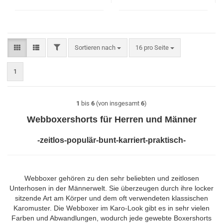
FILTER
Sortieren nach
pro Seite
Sortieren nach
16 pro Seite
1
1
bis
6
(von insgesamt
6
)
Webboxershorts für Herren und Männer
-zeitlos-populär-bunt-karriert-praktisch-
Webboxer gehören zu den sehr beliebten und zeitlosen
Unterhosen in der Männerwelt. Sie überzeugen durch ihre locker
sitzende Art am Körper und dem oft verwendeten klassischen
Karomuster. Die Webboxer im Karo-Look gibt es in sehr vielen
Farben und Abwandlungen, wodurch jede gewebte Boxershorts