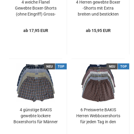
4 weiche Flanel
4 Herren gewebte Boxer
Gewebte Boxer-Shorts
-Shorts mit Extra
(ohne Eingriff) Gross-
breiten und bestickten
Kariert in Vier Farb-
Bund in Rot und Blau
Kombinationen 100
kariert 100 Prozent
ab 17,95 EUR
ab 15,95 EUR
Prozent Baumwolle
Baumwolle Cotton
Flanell
NEU
TOP
NEU
TOP
4 günstige BAKIS
6 Preiswerte BAKIS
gewebte lockere
Herren Webboxershorts
Boxershorts für Männer
für jeden Tag in den
und Jungs
Größen S M L XL XXL