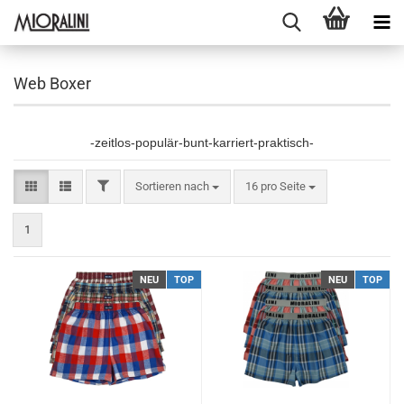
Web Boxer
-zeitlos-populär-bunt-karriert-praktisch-
FILTER
Sortieren nach
pro Seite
Sortieren nach
16 pro Seite
1
NEU
TOP
NEU
TOP