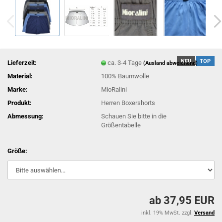
NEU
TOP
Lieferzeit:
ca. 3-4 Tage
(Ausland abweichend)
Material:
100% Baumwolle
Marke:
MioRalini
Produkt:
Herren Boxershorts
Abmessung:
Schauen Sie bitte in die
Größentabelle
Größe:
ab 37,95 EUR
inkl. 19% MwSt. zzgl.
Versand